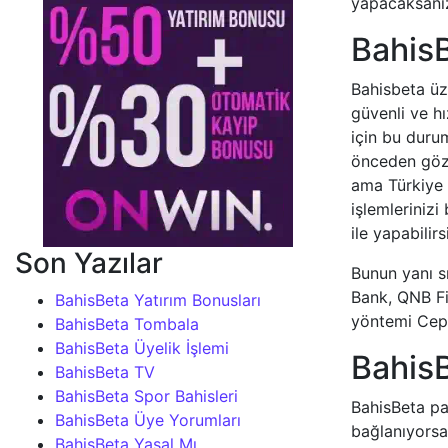
yapacaksanız
BahisB
Bahisbeta üz
güvenli ve hı
için bu durum
önceden göz ö
ama Türkiye 
işlemleriniz
ile yapabilirs
Son Yazılar
Bunun yanı s
Bank, QNB F
BahisBeta Yatırım Bonusları
yöntemi Cep 
BahisBeta Tombala
BahisBeta Üyelik İşlemi
Bahis
BahisBeta TV
BahisBeta Spor Bahisleri
BahisBeta pa
BahisBeta Üye Yorumları
bağlanıyorsa
BahisBeta Yasal Mı