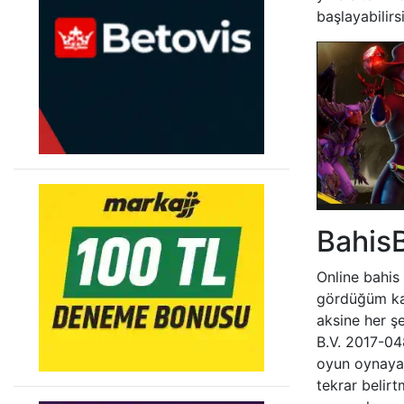
başlayabilirsi
BahisB
Online bahis 
gördüğüm kad
aksine her şe
B.V. 2017-048
oyun oynayabi
tekrar belir