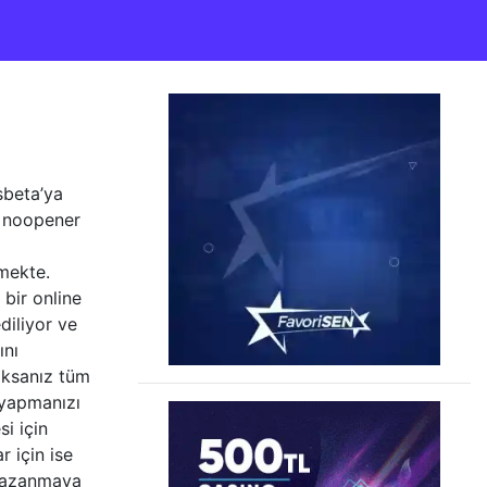
sbeta’ya
w noopener
mekte.
 bir online
diliyor ve
ını
aksanız tüm
 yapmanızı
i için
r için ise
 kazanmaya