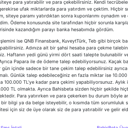
iteye para yatırabilir ve para çekebilirsiniz. Kendi tecrübel
rekirse ufak miktarlarda para yatırdım ve çektim. Hiçbir sı
m, siteye paramı yatırdıktan sonra kuponlarımı oynadım ve 
ildim. Ödeme konusunda site tarafından hiçbir sorunla karşı
erisinde kazandığım parayı banka hesabımda gördüm.
şlemini ise QNB Finansbank, KuveytTürk, Teb gibi birçok b
pabilirsiniz. Adınıza ait bir şahsi hesaba para çekme talebi
niz. Haftanın yedi günü yirmi dört saati talepte bulunabilir v
. Ayrıca Papara ile de ödeme talep edebiliyorsunuz. Kaçak ba
r gün içinde sadece bir tane çekim talep edebilirsiniz ayrıc
malı. Günlük talep edebileceğiniz en fazla miktar ise 10.000
fta 100.000 TL’ye kadar para çekimi yapabiliyorsunuz. Aylık
.000 TL olmakta. Ayrıca Bahisbeta sizden hiçbir şekilde hiç
ktedir. Para yatırırken ve para çekerken bu durum böyle a
 bir bilgi ya da belge isteyebilir, o kısımda tüm sorumluluk si
itesi için siz de üye olarak siz de para yatırabilir ve gelir el
Sms İptali
BahisBeta Üye