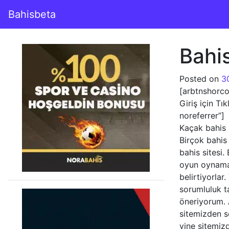
İçeriğe geç
Bahisbeta
Ana gezinti
Bahi
Posted on
3
[arbtnshorcod
Giriş için T
noreferrer”]
Kaçak bahis 
Birçok bahis 
bahis sitesi
oyun oynamal
belirtiyorla
sorumluluk t
öneriyorum. 
sitemizden so
yine sitemiz