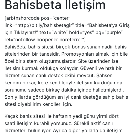
Bahisbeta İletişim
[arbtnshorcode pos=”center”
link=”http://bit.ly/bahisbetagir” title=”Bahisbeta’ya Giriş
için Tıklayınız!” text=”white” bold=”yes” bg=”purple”
rel=”nofollow noopener noreferrer”]
BahisBeta bahis sitesi, birçok bonus sunan nadir bahis
sitelerinden bir tanesidir. Promosyonları almak için bile
özel bir sistem oluşturmuşlardır. Site üzerinden ise
iletişim kurmak oldukça kolaydır. Güvenli ve hızlı bir
hizmet sunan canlı destek ekibi mevcut. Şahsen
kendim birkaç kere kendileriyle iletişim kurduğumda
sorunumu sadece birkaç dakika içinde halletmişlerdi.
Son yıllarda gördüğüm en iyi canlı desteğe sahip bahis
sitesi diyebilirim kendileri için.
Kaçak bahis sitesi ile haftanın yedi günü yirmi dört
saati iletişim kurabiliyorsunuz. Sürekli aktif canlı
hizmetleri bulunuyor. Ayrıca diğer yollarla da iletişim